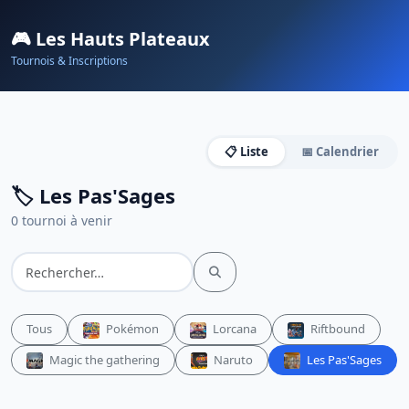
🎮 Les Hauts Plateaux
Tournois & Inscriptions
📋 Liste
📅 Calendrier
🏷️ Les Pas'Sages
0 tournoi à venir
Tous
Pokémon
Lorcana
Riftbound
Magic the gathering
Naruto
Les Pas'Sages