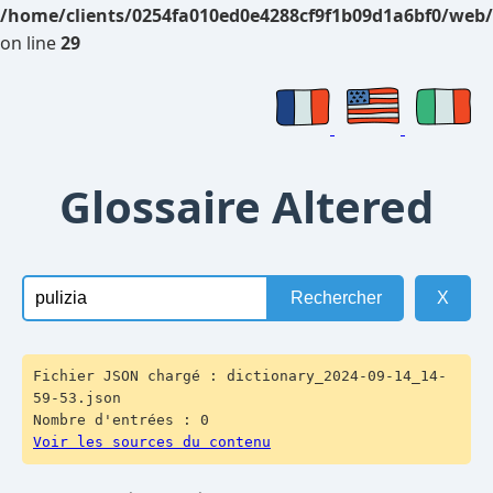
/home/clients/0254fa010ed0e4288cf9f1b09d1a6bf0/web/
on line
29
Glossaire Altered
Rechercher
X
Fichier JSON chargé : dictionary_2024-09-14_14-
59-53.json
Nombre d'entrées : 0
Voir les sources du contenu