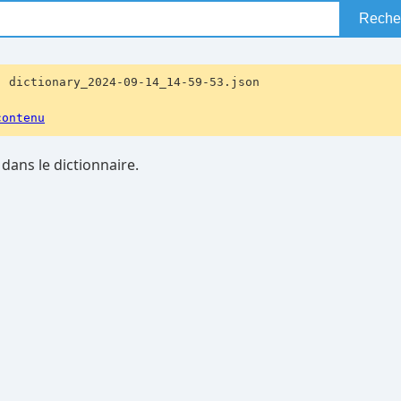
Reche
: dictionary_2024-09-14_14-59-53.json
contenu
dans le dictionnaire.