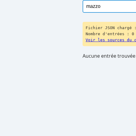
Fichier JSON chargé 
Nombre d'entrées : 0
Voir les sources du 
Aucune entrée trouvée 