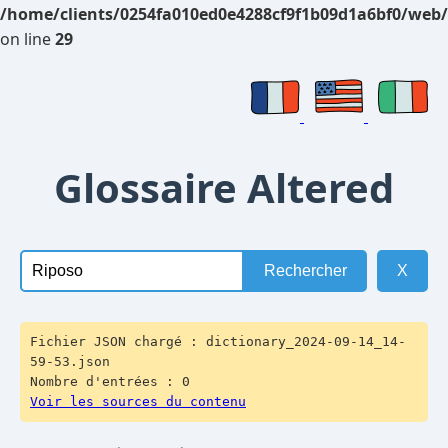
/home/clients/0254fa010ed0e4288cf9f1b09d1a6bf0/web/
on line
29
Glossaire Altered
Rechercher
X
Fichier JSON chargé : dictionary_2024-09-14_14-
59-53.json
Nombre d'entrées : 0
Voir les sources du contenu