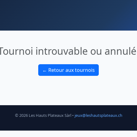
Tournoi introuvable ou annulé
← Retour aux tournois
© 2026 Les Hauts Plateaux Sàrl •
jeux@leshautsplateaux.ch